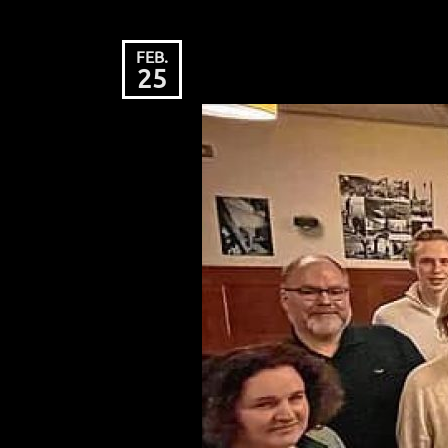
Unsere Kandidaten f
FEB.
25