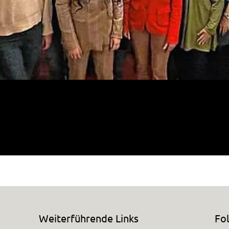
rat (von links): Sonja Straub, Dirk Purgold, Nicolas Bruns, Sa
Haufe, Monika Mayer-Bruns, Heinrich Mager, Caroline […]
Weiterführende Links
Fo