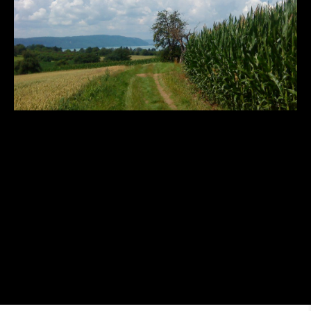
Ab dem 01.08.2026 soll die
Ganztagsbetreuung an Grundschulen Pflicht
werden und im Schnitt für ca. 225 Schulplätze
(alle Grundschulen, Teilorte einzügig,
Kernstadt zweizügig) für Erstklässler mit 40
Stunden vorgehalten werden […]