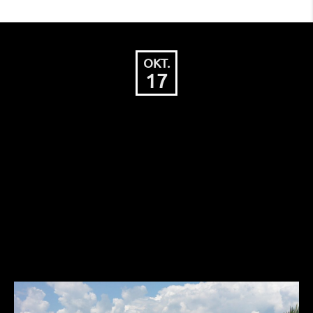
OKT.
17
Antrag der CDU Fraktion zur
Darstellung der Situation und
Auswirkungen der Pflicht zur
Ganztagsbetreuung ab
01.08.2026 auf Überlinger
Schulen