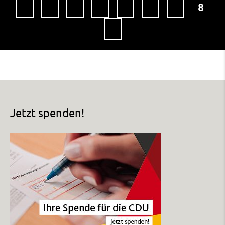
1
2
3
4
5
6
7
8
9
Jetzt spenden!