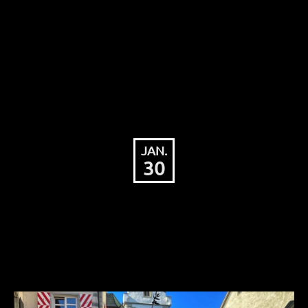
städtischen und spitälischen Potenziale zur
Aufforstung, Nachforstung und
Erstaufforstung , auch als CO²-Speicher, zu
erheben.Diese Ergebnisse sollen dann dem
Gemeinderat zur weiteren Beratung und […]
JAN.
30
Antrag der CDU Fraktion zur
weitergehenden Untersuchung
der Solarpotenziale