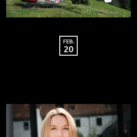
FEB.
20
DOMINIQUE EMERICH:
In frischen Farben – kompetent
im Dialog