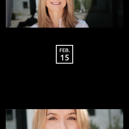
FEB.
15
Dominique Emerich will
„frischen Wind vom See“ im
Landtag.